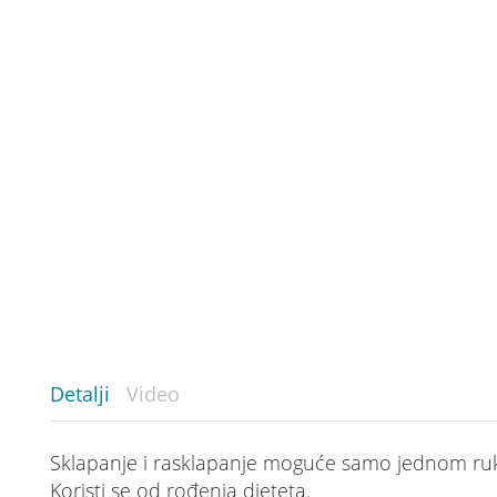
Detalji
Video
Sklapanje i rasklapanje moguće samo jednom r
Koristi se od rođenja djeteta.