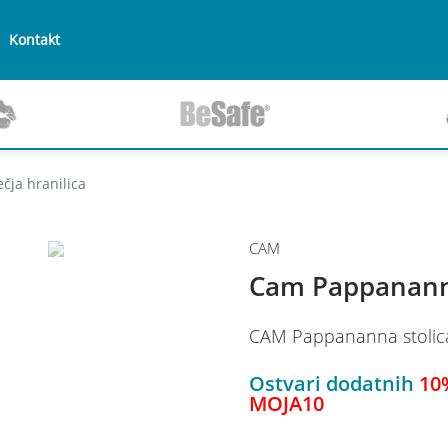
Kontakt
ja hranilica
CAM
Cam Pappananna
CAM Pappananna stolica 
Ostvari dodatnih
10
MOJA10