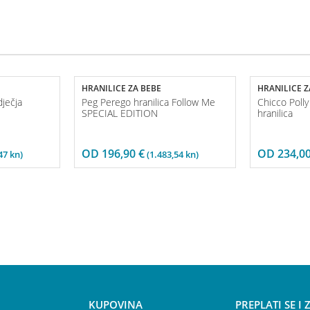
HRANILICE ZA BEBE
HRANILICE Z
ječja
Peg Perego hranilica Follow Me
Chicco Polly
SPECIAL EDITION
hranilica
OD
196,90
€
OD
234,0
47 kn)
(1.483,54 kn)
KUPOVINA
PREPLATI SE I