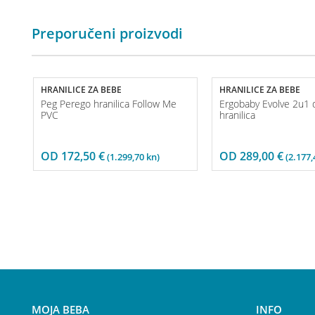
Preporučeni proizvodi
HRANILICE ZA BEBE
HRANILICE ZA BEBE
Peg Perego hranilica Follow Me
Ergobaby Evolve 2u1 d
PVC
hranilica
OD
172,50
€
OD
289,00
€
(1.299,70 kn)
(2.177,
MOJA BEBA
INFO