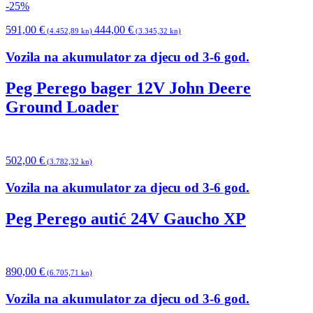
-25%
591,00
€
444,00
€
(4.452,89 kn)
(3.345,32 kn)
Vozila na akumulator za djecu od 3-6 god.
Peg Perego bager 12V John Deere
Ground Loader
502,00
€
(3.782,32 kn)
Vozila na akumulator za djecu od 3-6 god.
Peg Perego autić 24V Gaucho XP
890,00
€
(6.705,71 kn)
Vozila na akumulator za djecu od 3-6 god.