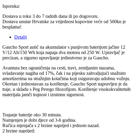
Isporuka:
Dostava u roku 3 do 7 radnih dana ili po dogovoru.
Dostava unutar Hrvatske za vrijednost kupovine veće od 500kn je
besplatna!
Detalji
Gaucho Sport autić na akumulator s
punjivom baterijom jačine 12
V/12 Ah/150 Wh koja napaja dva motora od 250 W.
Upravljač je
precizan, a sigurno upravljanje jedinstveno je za Gaucho.
Avantura bez ograničenja na cesti, travi, zemljanim stazama,
svladavanje nagiba od 17%, čak i na pijesku zahvaljujući snažnim
amortizerima na stražnjim kotačima koji osiguravaju udobnu vožnju.
Okretan i jednostavan za korištenje, Gaucho Sport napravljen je da
traje, u skladu s Peg Perego filozofijom.
Korištenje visokokvalitetnih
materijala jamči trajnost i iznimnu sigurnost.
Trajanje baterije oko 30 minuta.
Namjenjen je dobi djece od 3-6 godina.
Ručica mjenjača s 2 brzine naprijed i jednom nazad.
2 brzine naprijed: