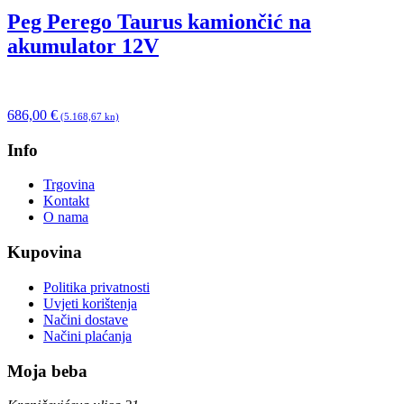
Peg Perego Taurus kamiončić na
akumulator 12V
686,00
€
(5.168,67 kn)
Info
Trgovina
Kontakt
O nama
Kupovina
Politika privatnosti
Uvjeti korištenja
Načini dostave
Načini plaćanja
Moja beba