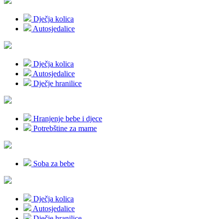
Dječja kolica
Autosjedalice
Dječja kolica
Autosjedalice
Dječje hranilice
Hranjenje bebe i djece
Potrebštine za mame
Soba za bebe
Dječja kolica
Autosjedalice
Dječje hranilice