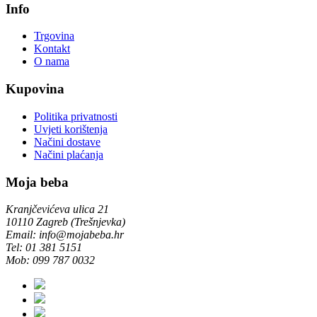
Info
Trgovina
Kontakt
O nama
Kupovina
Politika privatnosti
Uvjeti korištenja
Načini dostave
Načini plaćanja
Moja beba
Kranjčevićeva ulica 21
10110 Zagreb (Trešnjevka)
Email: info@mojabeba.hr
Tel: 01 381 5151
Mob: 099 787 0032